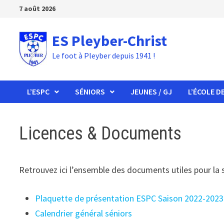
Passer
7 août 2026
au
contenu
ES Pleyber-Christ
Le foot à Pleyber depuis 1941 !
L’ESPC
SÉNIORS
JEUNES / GJ
L’ÉCOLE D
Licences & Documents
Retrouvez ici l’ensemble des documents utiles pour la
Plaquette de présentation ESPC Saison 2022-2023
Calendrier général séniors