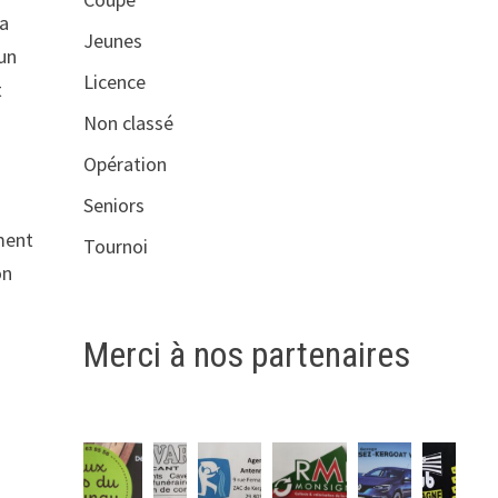
la
Jeunes
 un
Licence
t
Non classé
Opération
Seniors
ument
Tournoi
on
Merci à nos partenaires