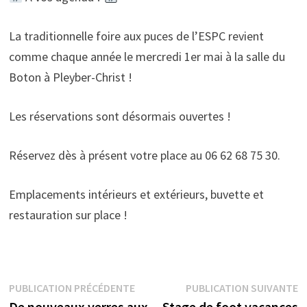
La traditionnelle foire aux puces de l’ESPC revient
comme chaque année le mercredi 1er mai à la salle du
Boton à Pleyber-Christ !
Les réservations sont désormais ouvertes !
Réservez dès à présent votre place au 06 62 68 75 30.
Emplacements intérieurs et extérieurs, buvette et
restauration sur place !
Navigation
Publication
P
PUBLICATION PRÉCÉDENTE
PUBLICATION SUIVANTE
précédente :
s
De nouveaux verres aux
Stage de foot vacances